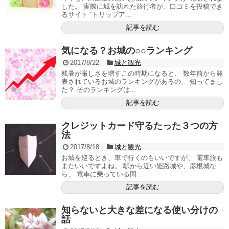
した。 実際に城を訪れた旅行者が、口コミを投稿でき
るサイト ”トリップア...
記事を読む
気になる？お城の○○ランキング
2017/8/22
城と観光
残暑が厳しさを増すこの時期になると、 数年前から発
表されているお城のランキングがあるの、 知ってまし
た？ そのランキングは...
記事を読む
クレジットカード守るたった３つの方
法
2017/8/18
城と観光
お城を巡るとき、車で行くのもいいですが、 電車旅も
またいいですよね。 駅から近い姫路城や、彦根城な
ら、 電車に乗っている間...
記事を読む
知らないと大きな差になる使い分けの
話