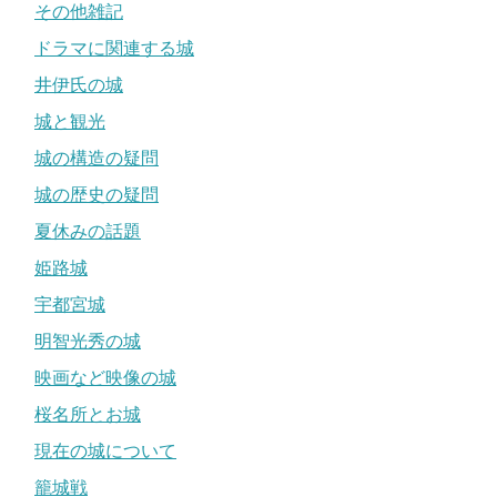
その他雑記
ドラマに関連する城
井伊氏の城
城と観光
城の構造の疑問
城の歴史の疑問
夏休みの話題
姫路城
宇都宮城
明智光秀の城
映画など映像の城
桜名所とお城
現在の城について
籠城戦