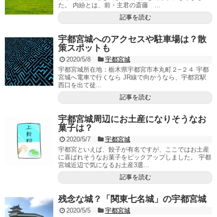
た。 内紛とは、前・主君の斎藤 ...
記事を読む
宇都宮城へのアクセスや駐車場は？散
策スポットも
2020/5/8
宇都宮城
宇都宮城所在地：栃木県宇都宮市本丸町２−２４ 宇都
宮城へ電車で行くなら JR線で向かうなら、宇都宮駅
西口を出て徒...
記事を読む
宇都宮城周辺にお土産になりそうなお
菓子は？
2020/5/7
宇都宮城
宇都宮といえば、餃子が有名ですが、ここではお土産
に喜ばれそうなお菓子をピックアップしました。 宇都
宮城近辺で気になるお土産3選...
記事を読む
残念な城？「関東七名城」の宇都宮城
2020/5/5
宇都宮城