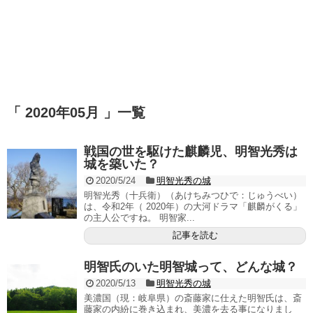
「 2020年05月 」一覧
戦国の世を駆けた麒麟児、明智光秀は
城を築いた？
2020/5/24
明智光秀の城
明智光秀（十兵衛）（あけちみつひで：じゅうべい）
は、令和2年（ 2020年）の大河ドラマ「麒麟がくる」
の主人公ですね。 明智家...
記事を読む
明智氏のいた明智城って、どんな城？
2020/5/13
明智光秀の城
美濃国（現：岐阜県）の斎藤家に仕えた明智氏は、斎
藤家の内紛に巻き込まれ、美濃を去る事になりまし