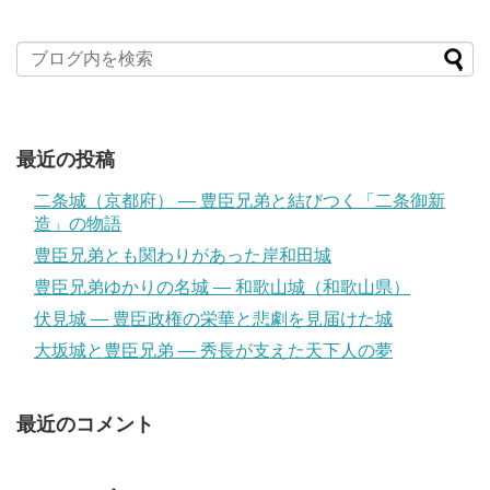
最近の投稿
二条城（京都府） ― 豊臣兄弟と結びつく「二条御新
造」の物語
豊臣兄弟とも関わりがあった岸和田城
豊臣兄弟ゆかりの名城 ― 和歌山城（和歌山県）
伏見城 ― 豊臣政権の栄華と悲劇を見届けた城
大坂城と豊臣兄弟 ― 秀長が支えた天下人の夢
最近のコメント