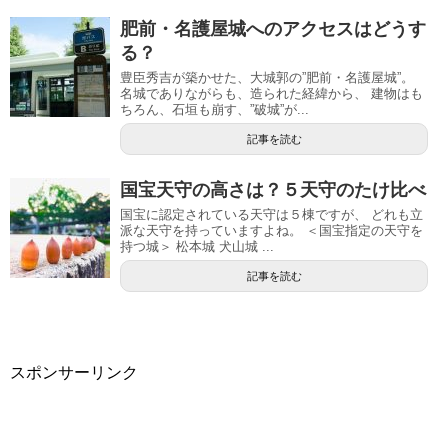
肥前・名護屋城へのアクセスはどうす
る？
豊臣秀吉が築かせた、大城郭の”肥前・名護屋城”。
名城でありながらも、造られた経緯から、 建物はも
ちろん、石垣も崩す、”破城”が...
記事を読む
国宝天守の高さは？５天守のたけ比べ
国宝に認定されている天守は５棟ですが、 どれも立
派な天守を持っていますよね。 ＜国宝指定の天守を
持つ城＞ 松本城 犬山城 ...
記事を読む
スポンサーリンク