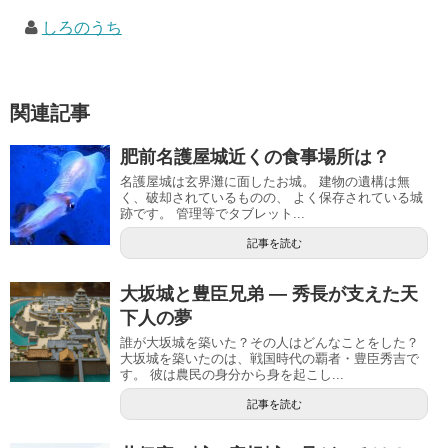
しろのうち
関連記事
肥前名護屋城近くの食事場所は？
名護屋城は玄界灘に面したお城。 建物の遺構は無
く、破却されているものの、 よく保存されている城
跡です。 管理等でタブレット...
記事を読む
大坂城と豊臣兄弟 ― 秀長が支えた天
下人の夢
誰が大坂城を築いた？その人はどんなことをした？
大坂城を築いたのは、戦国時代の覇者・豊臣秀吉で
す。 彼は農民の身分から身を起こし...
記事を読む