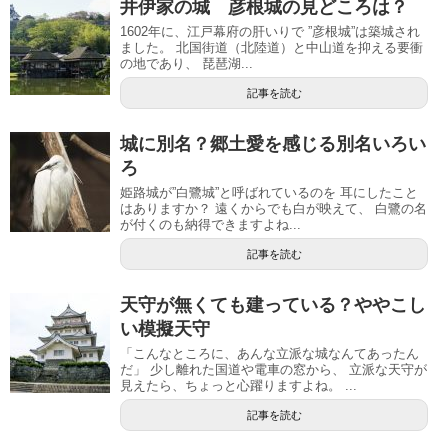
井伊家の城 彦根城の見どころは？
1602年に、江戸幕府の肝いりで ”彦根城”は築城され
ました。 北国街道（北陸道）と中山道を抑える要衝
の地であり、 琵琶湖...
記事を読む
城に別名？郷土愛を感じる別名いろい
ろ
姫路城が”白鷺城”と呼ばれているのを 耳にしたこと
はありますか？ 遠くからでも白が映えて、 白鷺の名
が付くのも納得できますよね...
記事を読む
天守が無くても建っている？ややこし
い模擬天守
「こんなところに、あんな立派な城なんてあったん
だ」 少し離れた国道や電車の窓から、 立派な天守が
見えたら、ちょっと心躍りますよね。 ...
記事を読む