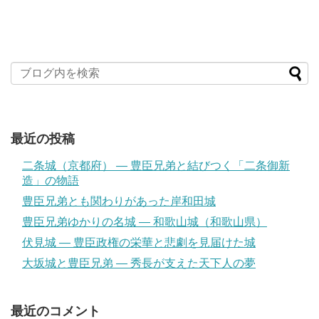
最近の投稿
二条城（京都府） ― 豊臣兄弟と結びつく「二条御新
造」の物語
豊臣兄弟とも関わりがあった岸和田城
豊臣兄弟ゆかりの名城 ― 和歌山城（和歌山県）
伏見城 ― 豊臣政権の栄華と悲劇を見届けた城
大坂城と豊臣兄弟 ― 秀長が支えた天下人の夢
最近のコメント