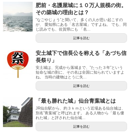
肥前・名護屋城に１０万人規模の街。
その築城の理由とは？
”なごやじょう”と聞いて、多くの人が思い起こすの
が、 愛知県にある「名古屋城」ですよね。 でも、同
じ読みでも、佐賀県にも 「名...
記事を読む
安土城下で信長公を称える「あづち信
長祭り」
安土城は、完成から落城まで、”たった３年”という
短命な城の割に、その名は全国に知られていますよ
ね。 当時の建物はとうに失...
記事を読む
「最も勝れた城」仙台青葉城とは
JR仙台駅から、約３ｋｍという近場ある仙台城は、
別名”青葉城”と呼ばれます。 ある人物から「最も優
れた城」と評された仙台城...
記事を読む