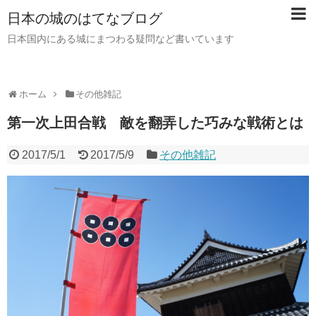
日本の城のはてなブログ
日本国内にある城にまつわる疑問など書いています
ホーム
その他雑記
第一次上田合戦 敵を翻弄した巧みな戦術とは
2017/5/1
2017/5/9
その他雑記