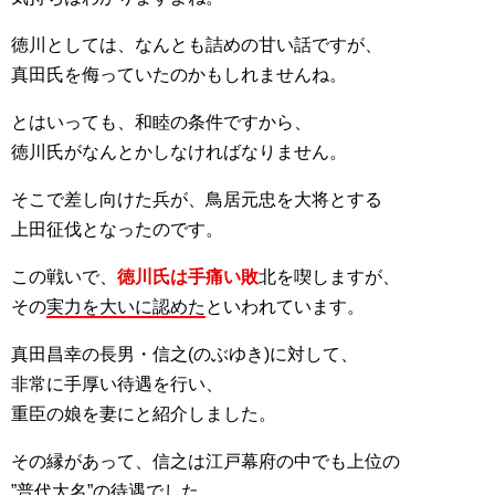
徳川としては、なんとも詰めの甘い話ですが、
真田氏を侮っていたのかもしれませんね。
とはいっても、和睦の条件ですから、
徳川氏がなんとかしなければなりません。
そこで差し向けた兵が、鳥居元忠を大将とする
上田征伐となったのです。
この戦いで、
徳川氏は手痛い敗
北を喫しますが、
その
実力を大いに認めた
といわれています。
真田昌幸の長男・信之(のぶゆき)に対して、
非常に手厚い待遇を行い、
重臣の娘を妻にと紹介しました。
その縁があって、信之は江戸幕府の中でも上位の
”普代大名”の待遇でした。