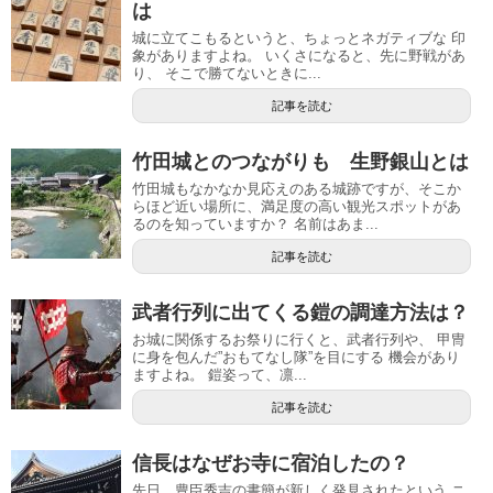
は
城に立てこもるというと、ちょっとネガティブな 印
象がありますよね。 いくさになると、先に野戦があ
り、 そこで勝てないときに...
記事を読む
竹田城とのつながりも 生野銀山とは
竹田城もなかなか見応えのある城跡ですが、そこか
らほど近い場所に、満足度の高い観光スポットがあ
るのを知っていますか？ 名前はあま...
記事を読む
武者行列に出てくる鎧の調達方法は？
お城に関係するお祭りに行くと、武者行列や、 甲冑
に身を包んだ”おもてなし隊”を目にする 機会があり
ますよね。 鎧姿って、凛...
記事を読む
信長はなぜお寺に宿泊したの？
先日、豊臣秀吉の書簡が新しく発見されたという ニ