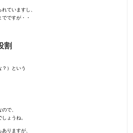
られていますし、
までですが・・
役割
な？）という
、
なので、
でしょうね。
もありますが、