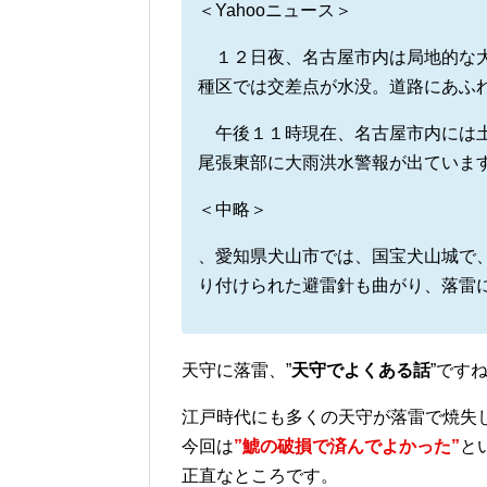
＜Yahooニュース＞
１２日夜、名古屋市内は局地的な大
種区では交差点が水没。道路にあふ
午後１１時現在、名古屋市内には土
尾張東部に大雨洪水警報が出ていま
＜中略＞
、愛知県犬山市では、国宝犬山城で
り付けられた避雷針も曲がり、落雷
天守に落雷、”
天守でよくある話
”です
江戸時代にも多くの天守が落雷で焼失
今回は
”鯱の破損で済んでよかった”
と
正直なところです。