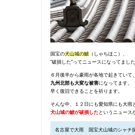
国宝の
犬山城の鯱
（しゃちほこ）、
”破損した”ってニュースになってまし
６月後半から豪雨が各地で起きていて
九州北部も大変な被害
になってます。
早く復旧できることを祈ります。
そんな中、１２日にも愛知県にも大雨
犬山城の鯱が破損した
というニュース
名古屋で大雨 国宝犬山城のシャチ