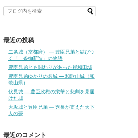
最近の投稿
二条城（京都府） ― 豊臣兄弟と結びつ
く「二条御新造」の物語
豊臣兄弟とも関わりがあった岸和田城
豊臣兄弟ゆかりの名城 ― 和歌山城（和
歌山県）
伏見城 ― 豊臣政権の栄華と悲劇を見届
けた城
大坂城と豊臣兄弟 ― 秀長が支えた天下
人の夢
最近のコメント