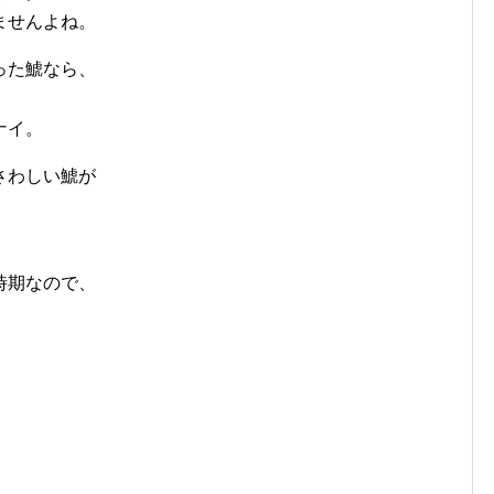
ませんよね。
った鯱なら、
ナイ。
さわしい鯱が
時期なので、