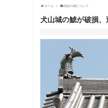
ホーム
現在の城について
犬山城の鯱が破損、