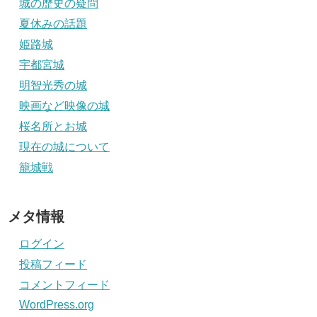
城の歴史の疑問
夏休みの話題
姫路城
宇都宮城
明智光秀の城
映画など映像の城
桜名所とお城
現在の城について
籠城戦
メタ情報
ログイン
投稿フィード
コメントフィード
WordPress.org